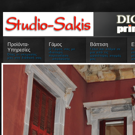
Προϊόντα-
Γάμος
Βάπτιση
Ε
Υπηρεσίες
Ο Γάμος σας με
Γέλιο και κλάμα σε
Η
ιδιαίτερη
μια από τις
επ
Όλες οι υπηρεσίες
παρουσίαση
ωραιότερες στιγμές
μέ
μας στη διάθεσή σας
...απολαύστε
μας
α